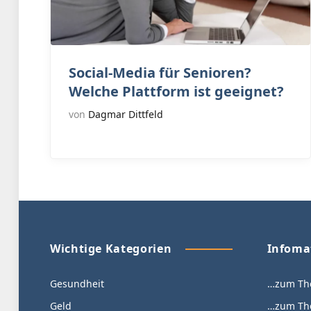
Social-Media für Senioren?
Welche Plattform ist geeignet?
von
Dagmar Dittfeld
Wichtige Kategorien
Infoma
Gesundheit
…zum The
Geld
…zum The