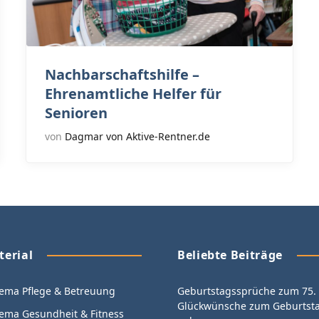
Nachbarschaftshilfe –
Ehrenamtliche Helfer für
Senioren
von
Dagmar von Aktive-Rentner.de
terial
Beliebte Beiträge
ma Pflege & Betreuung
Geburtstagssprüche zum 75. 
Glückwünsche zum Geburtsta
ma Gesundheit & Fitness