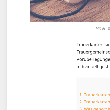
Mit der 
Trauerkarten si
Trauergemeinsch
Vorüberlegungen
individuell gest
1.
Trauerkarten
2.
Trauerkarte
3.
Was gehört in