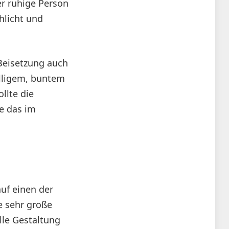
r ruhige Person
hlicht und
 Beisetzung auch
älligem, buntem
llte die
e das im
uf einen der
ne sehr große
lle Gestaltung