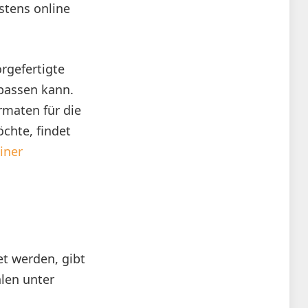
stens online
rgefertigte
npassen kann.
rmaten für die
chte, findet
iner
et werden, gibt
hlen unter