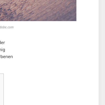
adobe.com
der
nig
orbenen