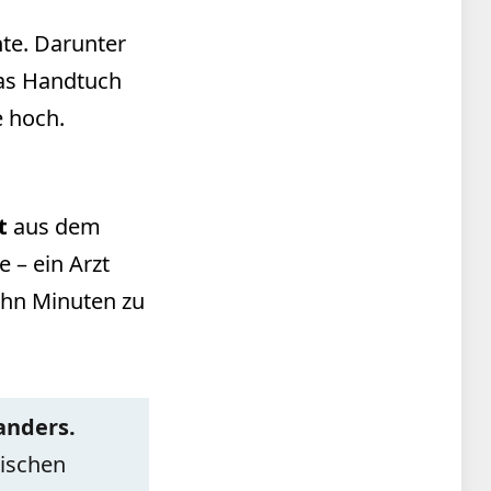
te. Darunter
das Handtuch
e hoch.
t
aus dem
 – ein Arzt
ehn Minuten zu
anders.
wischen