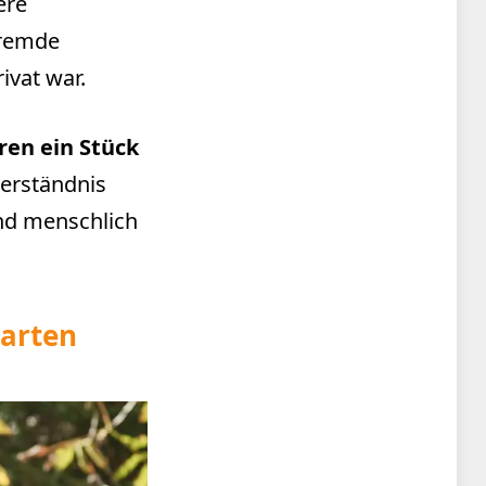
ere
fremde
ivat war.
ren ein Stück
Verständnis
und menschlich
warten