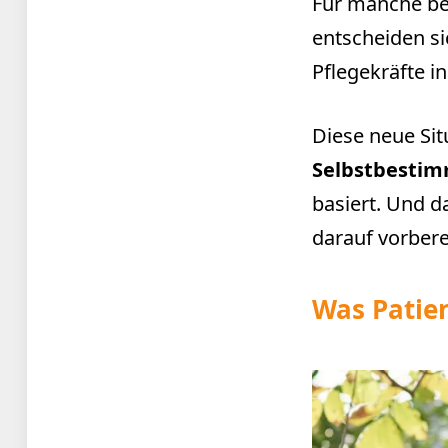
Für manche be
entscheiden si
Pflegekräfte i
Diese neue Sit
Selbstbesti
basiert. Und d
darauf vorberei
Was Patien