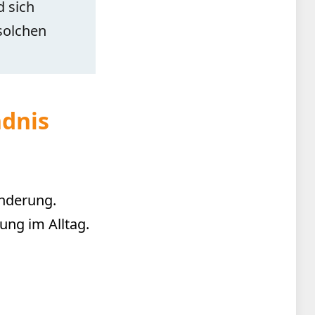
 sich
solchen
ndnis
änderung.
ung im Alltag.