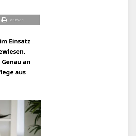
drucken
 im Einsatz
gewiesen.
. Genau an
flege aus