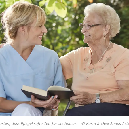
ten, dass Pflegekräfte Zeit für sie haben. | © Karin & Uwe Annas / 