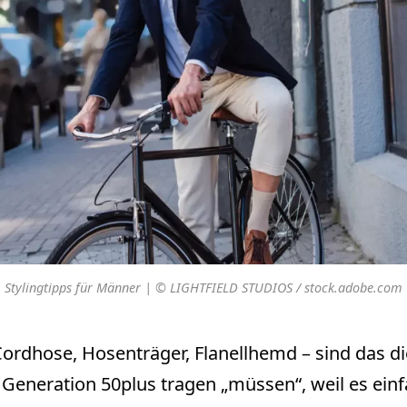
Stylingtipps für Männer | © LIGHTFIELD STUDIOS / stock.adobe.com
rdhose, Hosenträger, Flanellhemd – sind das di
Generation 50plus tragen „müssen“, weil es ein