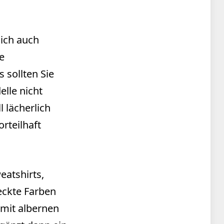
lich auch
ie
 sollten Sie
elle nicht
 lächerlich
rteilhaft
eatshirts,
deckte Farben
 mit albernen