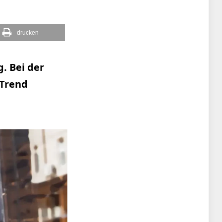
drucken
g. Bei der
 Trend