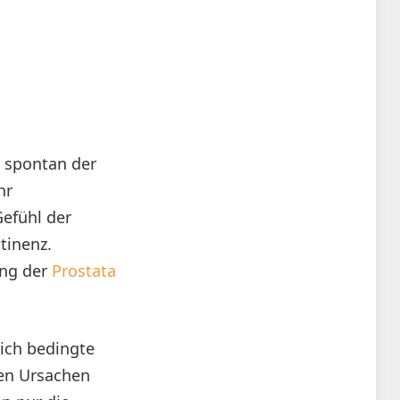
 spontan der
hr
Gefühl der
tinenz.
ung der
Prostata
ich bedingte
ten Ursachen