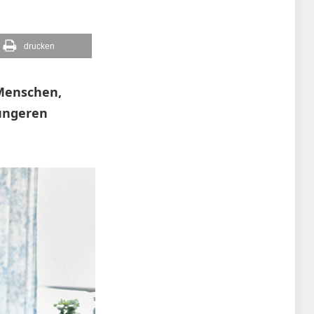
drucken
 Menschen,
jüngeren