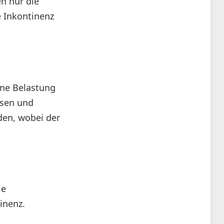
n nur die
e Inkontinenz
ine Belastung
esen und
den, wobei der
ie
inenz.