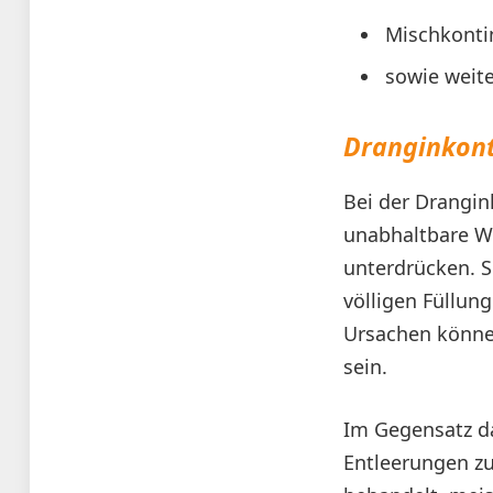
Mischkonti
sowie weit
Dranginkon
Bei der Drangi
unabhaltbare Wi
unterdrücken. S
völligen Füllun
Ursachen könne
sein.
Im Gegensatz da
Entleerungen zu