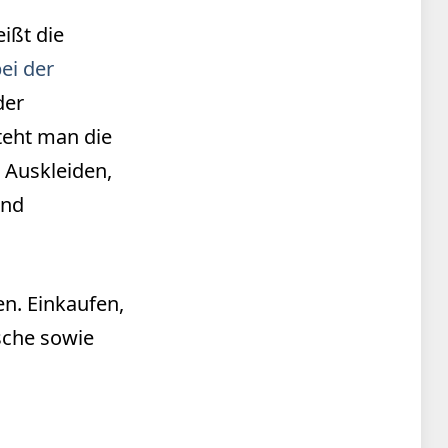
ißt die
ei der
der
teht man die
 Auskleiden,
und
n. Einkaufen,
sche sowie