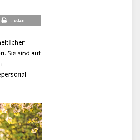
drucken
eitlichen
n. Sie sind auf
m
epersonal