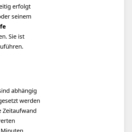
itig erfolgt
 oder seinem
fe
. Sie ist
zuführen.
 sind abhängig
ngesetzt werden
e Zeitaufwand
werten
5 Minuten