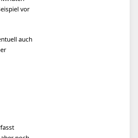
ispiel vor
entuell auch
der
fasst
 aber noch