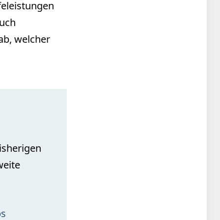
feleistungen
ruch
b, welcher
isherigen
weite
ps