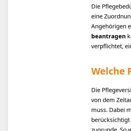
Die Pflegebedür
eine Zuordnung
Angehörigen ei
beantragen
k
verpflichtet, 
Welche P
Die Pflegevers
von dem Zeitau
muss. Dabei mu
berücksichtigt
zugrunde. So 