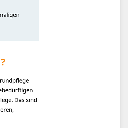
emaligen
g?
Grundpflege
ebedürftigen
lege. Das sind
eren,