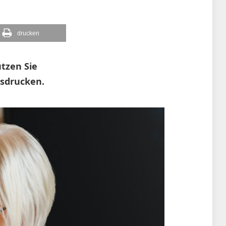
drucken
utzen Sie
usdrucken.