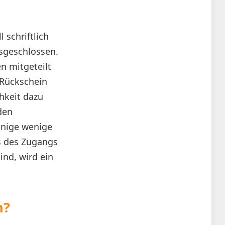
 schriftlich
usgeschlossen.
n mitgeteilt
 Rückschein
hkeit dazu
den
inige wenige
is des Zugangs
nd, wird ein
n?