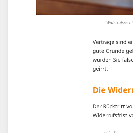
Widerrufsrech
Verträge sind e
gute Gründe ge
wurden Sie fals
geirrt.
Die Widerr
Der Rücktritt v
Widerrufsfrist v