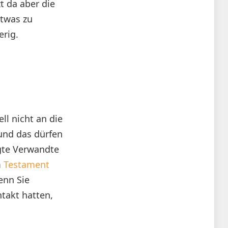
t da aber die
Etwas zu
erig.
n
l nicht an die
 und das dürfen
igte Verwandte
m
Testament
enn Sie
ntakt hatten,