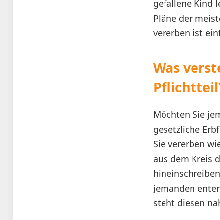
gefallene Kind l
Pläne der meist
vererben ist ei
Was verst
Pflichtteil
Möchten Sie jem
gesetzliche Erb
Sie vererben wi
aus dem Kreis d
hineinschreiben
jemanden enterbe
steht diesen nah