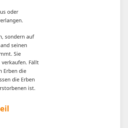
aus oder
erlangen.
en, sondern auf
mand seinen
ommt. Sie
 verkaufen. Fällt
en Erben die
üssen die Erben
storbenen ist.
eil