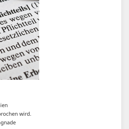
lien
rochen wird.
Ungnade