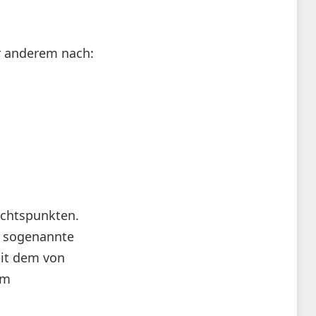
r anderem nach:
ichtspunkten.
ie sogenannte
mit dem von
am