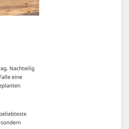
ag. Nachteilig
Falle eine
eplanten
beliebteste
, sondern