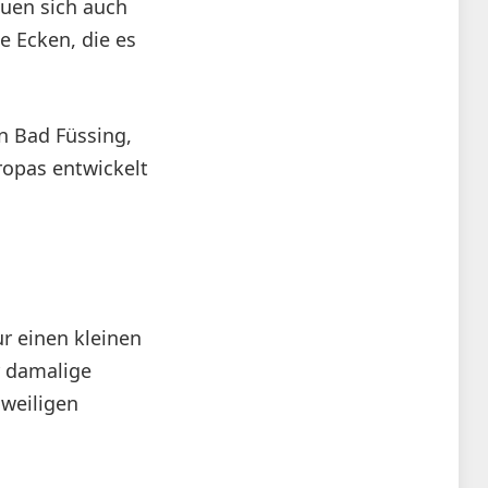
uen sich auch
e Ecken, die es
en Bad Füssing,
ropas entwickelt
r einen kleinen
r damalige
gweiligen