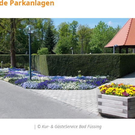
nde Parkanlagen
| © Kur- & GästeService Bad Füssing