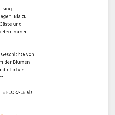
üssing
lagen. Bis zu
 Gäste und
bieten immer
 Geschichte von
rm der Blumen
mit etlichen
t.
TE FLORALE als