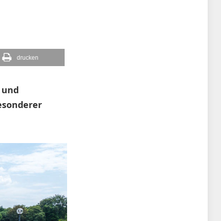
drucken
 und
besonderer