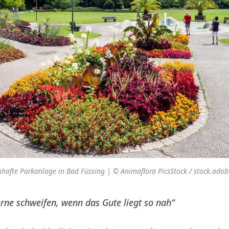
hafte Parkanlage in Bad Füssing | © Animaflora PicsStock / stock.ado
rne schweifen, wenn das Gute liegt so nah“