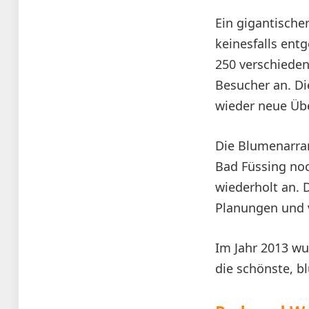
Ein gigantische
keinesfalls ent
250 verschieden
Besucher an. Di
wieder neue Üb
Die Blumenarran
Bad Füssing noc
wiederholt an. D
Planungen und v
Im Jahr 2013 w
die schönste, b