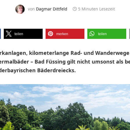
von
Dagmar Dittfeld
5 Minuten Lesezeit
teilen
merken
teilen
rkanlagen, kilometerlange Rad- und Wanderwege
ermalbäder – Bad Füssing gilt nicht umsonst als 
derbayrischen Bäderdreiecks.