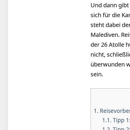
Und dann gibt 
sich für die K
steht dabei de
Malediven. Rei
der 26 Atolle 
nicht, schließ
überwunden wer
sein.
1.
Reisevorbe
1.1.
Tipp 1:
1.2.
Tipp 2