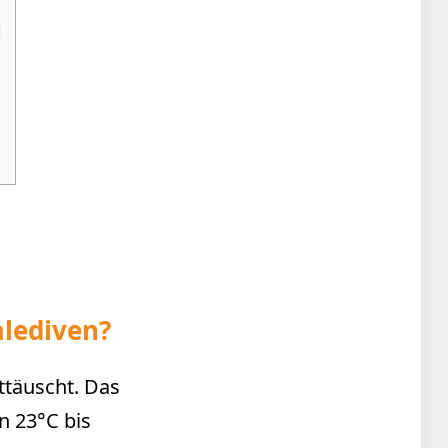
d
alediven?
ttäuscht. Das
n 23°C bis