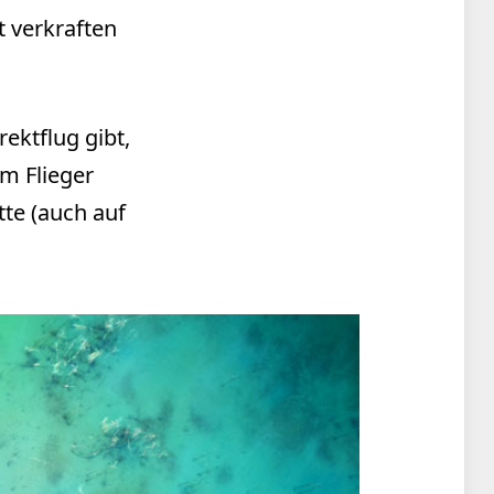
t verkraften
ektflug gibt,
im Flieger
tte (auch auf