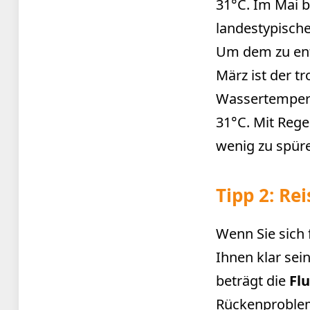
31°C. Im Mai b
landestypisch
Um dem zu ent
März ist der t
Wassertempera
31°C. Mit Rege
wenig zu spüre
Tipp 2: Re
Wenn Sie sich 
Ihnen klar sei
beträgt die
Fl
Rückenproble