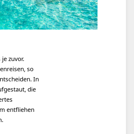
 je zuvor.
enreisen, so
ntscheiden. In
fgestaut, die
ertes
m entfliehen
n.