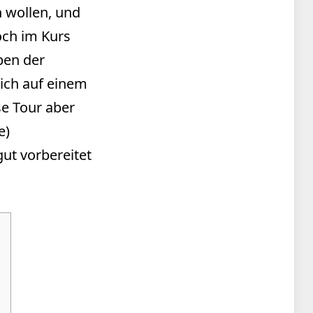
n wollen, und
och im Kurs
pen der
sich auf einem
se Tour aber
e)
ut vorbereitet