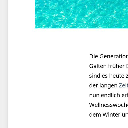
Die Generation 
Galten früher 
sind es heute 
der langen
Zei
nun endlich er
Wellnesswoche
dem Winter und