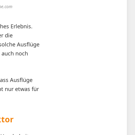
obe.com
hes Erlebnis.
r die
solche Ausflüge
h auch noch
dass Ausflüge
ht nur etwas für
ktor