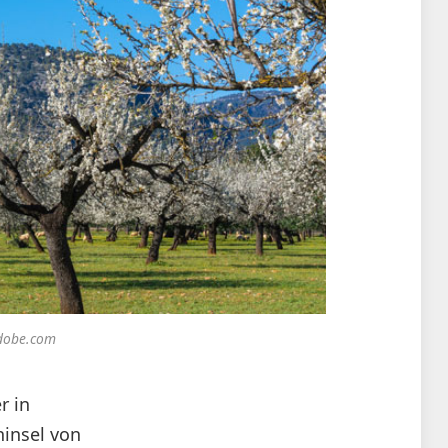
adobe.com
r in
insel von