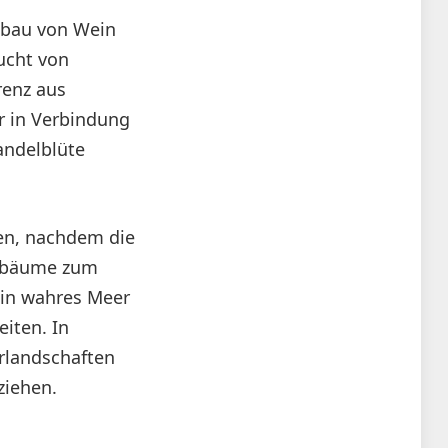
nbau von Wein
Zucht von
renz aus
r in Verbindung
andelblüte
ren, nachdem die
elbäume zum
 ein wahres Meer
eiten. In
rlandschaften
ziehen.