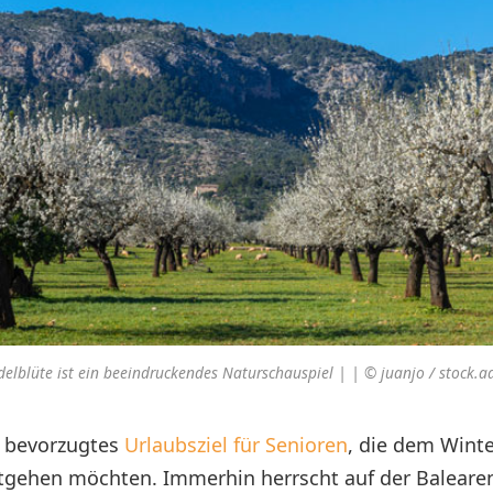
elblüte ist ein beeindruckendes Naturschauspiel | | © juanjo / stock.
ls bevorzugtes
Urlaubsziel für Senioren
, die dem Winte
tgehen möchten. Immerhin herrscht auf der Balearen