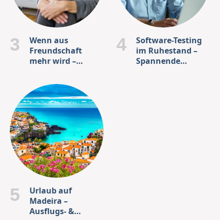
Wenn aus
Software-Testing
Freundschaft
im Ruhestand –
mehr wird –
Spannende
Typische
Chancen für
Anzeichen & Tipps
erfahrene IT-
für Senioren
Senioren!
Urlaub auf
Madeira –
Ausflugs- &