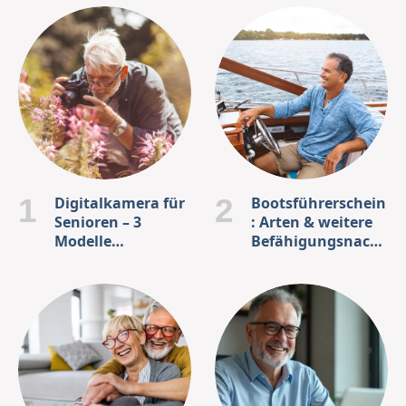
Digitalkamera für
Bootsführerschein
Senioren – 3
: Arten & weitere
Modelle
Befähigungsnach
vorgestellt
weise für Fahrten
auf dem Wasser
im Überblick